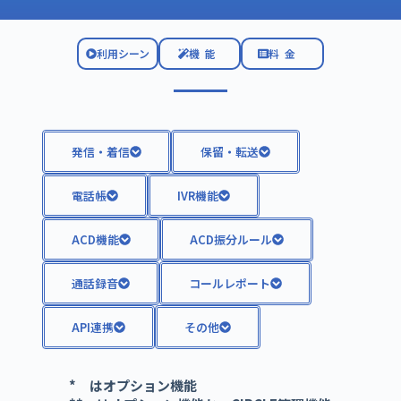
利用シーン
機能
料金
発信・着信
保留・転送
電話帳
IVR機能
ACD機能
ACD振分ルール
通話録音
コールレポート
API連携
その他
* はオプション機能