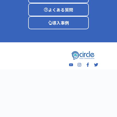
よくある質問
導入事例
サービス
ご検討中の
お客さま
CIRCLE モバイ
ル
クラウドPBXと
は
CIRCLE ソフト
フォン
CIRCLEが選ば
れる理由
Quick ファック
ス
導入事例
BIZ メール
導入までの流れ