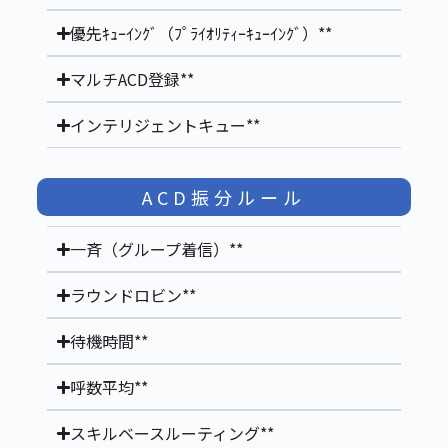
優先ｷｭｰｲﾝｸﾞ（ﾌﾟﾗｲｵﾘﾃｨｰｷｭｰｲﾝｸﾞ）**
マルチACD登録**
インテリジェントキュー**
ACD振分ルール
一斉（グループ着信）**
ラウンドロビン**
待機時間**
呼数平均**
スキルベースルーティング**