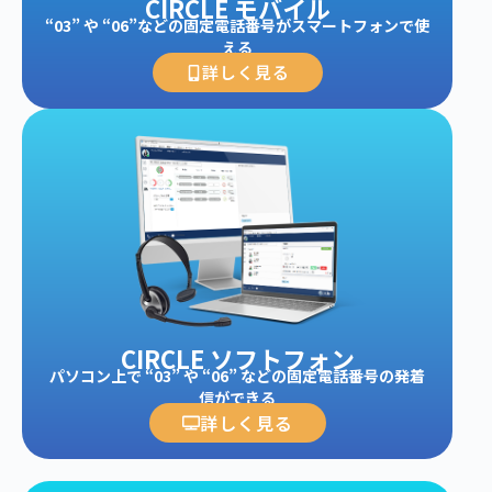
CIRCLE モバイル
“03” や “06”などの固定電話番号がスマートフォンで使
える
詳しく見る
CIRCLE ソフトフォン
パソコン上で “03” や “06” などの固定電話番号の発着
信ができる
詳しく見る