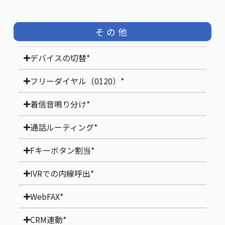
その他
デバイスの切替*
フリーダイヤル（0120）*
着信音鳴り分け*
通話ルーティング*
Fキーボタン割当*
IVRでの内線呼出*
WebFAX*
CRM連動*