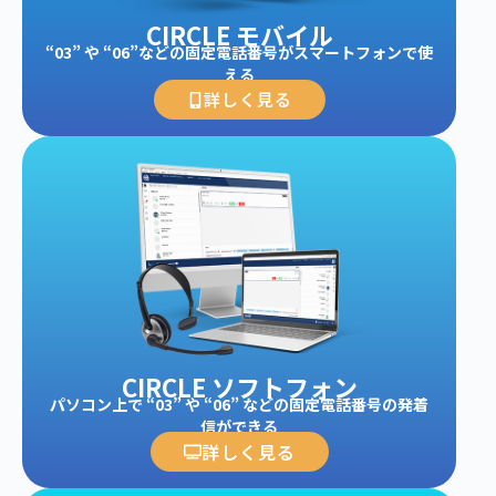
CIRCLE モバイル
“03” や “06”などの固定電話番号がスマートフォンで使
える
詳しく見る
CIRCLE ソフトフォン
パソコン上で “03” や “06” などの固定電話番号の発着
信ができる
詳しく見る