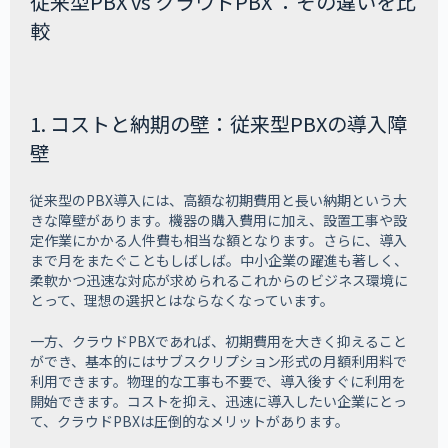
従来型PBX vs クラウドPBX ：その違いを比
較
1. コストと納期の壁：従来型PBXの導入障
壁
従来型のPBX導入には、高額な初期費用と長い納期という大
きな障壁があります。機器の購入費用に加え、設置工事や設
定作業にかかる人件費も相当な額となります。さらに、導入
まで月をまたぐこともしばしば。中小企業の躍進も著しく、
柔軟かつ迅速な対応が求められるこれからのビジネス環境に
とって、理想の選択とはならなくなっています。
一方、クラウドPBXであれば、初期費用を大きく抑えること
ができ、基本的にはサブスクリプション形式の月額利用料で
利用できます。物理的な工事も不要で、導入後すぐに利用を
開始できます。コストを抑え、迅速に導入したい企業にとっ
て、クラウドPBXは圧倒的なメリットがあります。